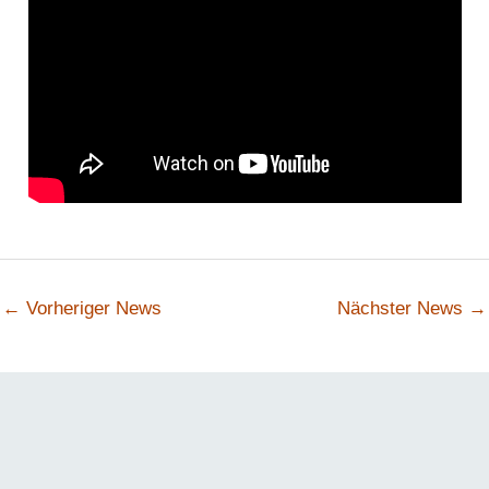
←
Vorheriger News
Nächster News
→