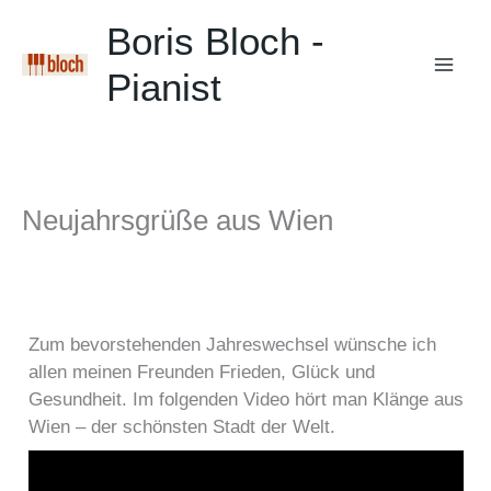
Zum
Boris Bloch -
Inhalt
springen
Pianist
Mai
Men
Neujahrsgrüße aus Wien
Zum bevorstehenden Jahreswechsel wünsche ich
allen meinen Freunden Frieden, Glück und
Gesundheit. Im folgenden Video hört man Klänge aus
Wien – der schönsten Stadt der Welt.