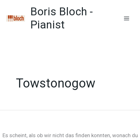
Zum
Boris Bloch -
Inhalt
springen
Pianist
Mai
Men
Towstonogow
Es scheint, als ob wir nicht das finden konnten, wonach du